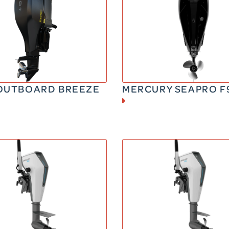
ELECTRIQUE
ESSENCE
120 CV
90 CV
83.5 kg
165 kg
OUTBOARD BREEZE
MERCURY SEAPRO F
ELECTRIQUE
ELECTRIQUE
EQUIVALENT A UN 9,9cv CV
EQUIVALENT A UN 5c
3 kg
42.8 kg