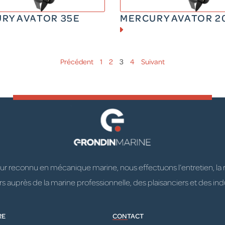
RY AVATOR 35E
MERCURY AVATOR 2
Précédent
1
2
3
4
Suivant
 reconnu en mécanique marine, nous effectuons l’entretien, la répa
 auprès de la marine professionnelle, des plaisanciers et des indu
RE
CONTACT