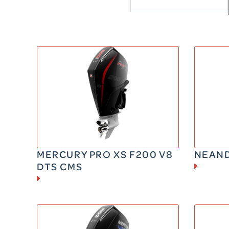
ESSENCE
200 CV
232 kg
1
MERCURY PRO XS F200 V8
NEAND
DTS CMS