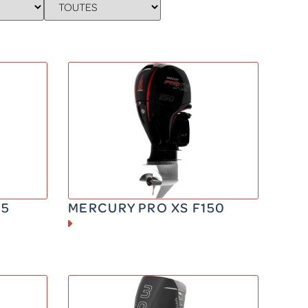
ESSENCE
150 CV
206 kg
15
MERCURY PRO XS F150