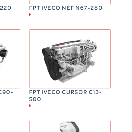
-220
FPT IVECO NEF N67-280
DIESEL
330 – 500 CV
1345 kg
C90-
FPT IVECO CURSOR C13-
500