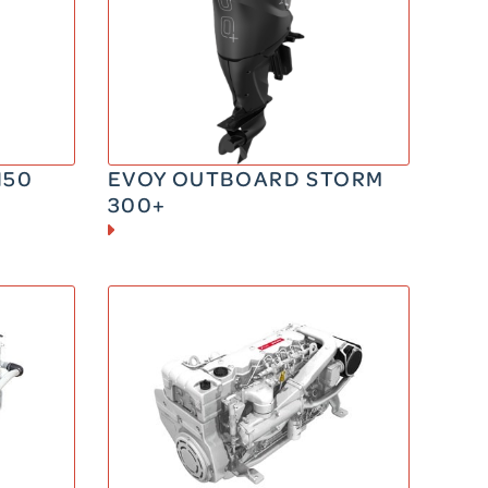
ELECTRIQUE
300 CV
1160 kg
150
EVOY OUTBOARD STORM
300+
DIESEL
180 – 280 CV
605 kg