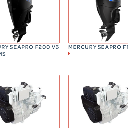
ESSENCE
ESSENCE
200 CV
150 CV
16 kg
206 kg
RY SEAPRO F200 V6
MERCURY SEAPRO F
MS
DIESEL
DIESEL
25-150 CV
150 – 220 CV
30 kg
530 kg