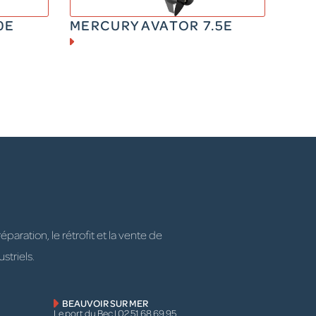
0E
MERCURY AVATOR 7.5E
ration, le rétrofit et la vente de
striels.
BEAUVOIR SUR MER
Le port du Bec | 02 51 68 69 95