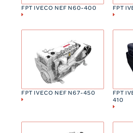
FPT IVECO NEF N60-400
FPT I
DIESEL
350 – 450 CV
3
600 kg
9
FPT IVECO NEF N67-450
FPT I
410