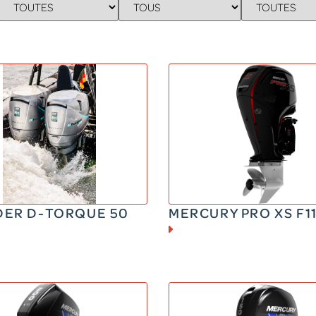
DIESEL
ESSENCE
50 CV
115 CV
85 kg
163 kg
ER D-TORQUE 50
MERCURY PRO XS F1