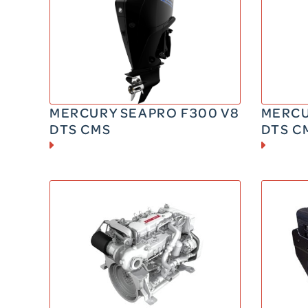
ESSENCE
300 CV
239 kg
2
MERCURY SEAPRO F300 V8
MERCU
DTS CMS
DTS C
DIESEL
270 – 400 CV
1
595 kg
5