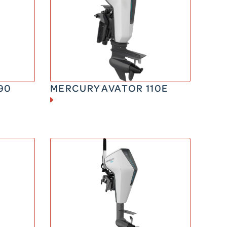
ELECTRIQUE
EQUIVALENT A UN 30cv CV
98.2 kg
90
MERCURY AVATOR 110E
ELECTRIQUE
v CV
EQUIVALENT A UN 3,5cv CV
27.2 kg