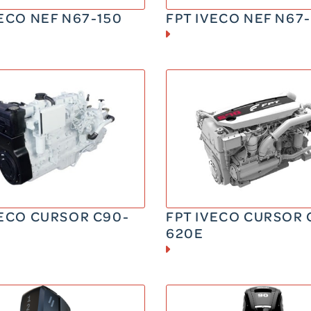
VECO NEF N67-150
FPT IVECO NEF N67
DIESEL
DIESEL
80 – 410 CV
450 – 620 CV
50 kg
940 kg
VECO CURSOR C90-
FPT IVECO CURSOR 
620E