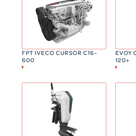
DIESEL
500 CV
1570 kg
5
FPT IVECO CURSOR C16-
EVOY 
600
120+
ELECTRIQUE
EQUIVALENT A UN 20cv CV
100.7 kg
4