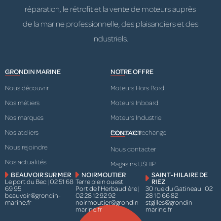
réparation, le rétrofit et la vente de moteurs auprès
de la marine professionnelle, des plaisanciers et des
industriels.
GRONDIN MARINE
NOTRE OFFRE
Nous découvrir
Moteurs Hors Bord
Nos métiers
Moteurs Inboard
Nos marques
Moteurs Industrie
Nos ateliers
Pièces de rechange
CONTACT
Nous rejoindre
Nous contacter
Nos actualités
Magasins USHIP
BEAUVOIR SUR MER
NOIRMOUTIER
SAINT-HILAIRE DE
Le port du Bec | 02 51 68
Terre plein ouest
RIEZ
69 95
Port de l’Herbaudière |
30 rue du Gatineau | 02
beauvoir@grondin-
02 28 12 92 92
28 10 66 82
marine.fr
noirmoutier@grondin-
stgilles@grondin-
marine.fr
marine.fr