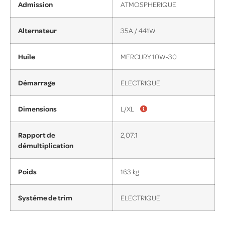
Admission
ATMOSPHERIQUE
Alternateur
35A / 441W
Huile
MERCURY 10W-30
Démarrage
ELECTRIQUE
Dimensions
L/XL
Rapport de
2,07:1
démultiplication
Poids
163 kg
Systéme de trim
ELECTRIQUE