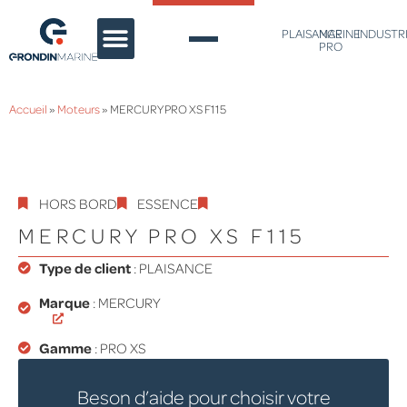
PLAISANCE
MARINE
INDUSTR
PRO
PIÈCES DE RECHANGE
CONTACT & DEVIS
Accueil
»
Moteurs
»
MERCURY PRO XS F115
HORS BORD
ESSENCE
MERCURY PRO XS F115
Type de client
:
PLAISANCE
Marque
: MERCURY
Gamme
:
PRO XS
Beson d’aide pour choisir votre