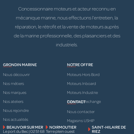
Concessionnaire moteurs et acteur reconnu en
mécanique marine, nous effectuons l’entretien, la
réparation, le rétrofit et la vente de moteurs auprès
de la marine professionnelle, des plaisanciers et des
industriels.
GRONDIN MARINE
NOTRE OFFRE
Nous découvrir
Moteurs Hors Bord
Nos métiers
Moteurs Inboard
Nos marques
Moteurs Industrie
Nos ateliers
Pièces de rechange
CONTACT
Nous rejoindre
Nous contacter
Nos actualités
Magasins USHIP
BEAUVOIR SUR MER
NOIRMOUTIER
SAINT-HILAIRE DE
Le port du Bec | 02 51 68
Terre plein ouest
RIEZ