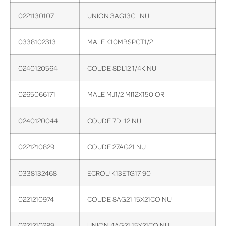
0221130107
UNION 3AG13CL NU
0338102313
MALE K10MBSPCT1/2
0240120564
COUDE 8DL12 1/4K NU
0265066171
MALE MJ1/2 MI12X150 OR
0240120044
COUDE 7DL12 NU
0221210829
COUDE 27AG21 NU
0338132468
ECROU K13ETG17 90
0221210974
COUDE 8AG21 15X21CO NU
0221210289
UNION 4AG21 15X21CO NU