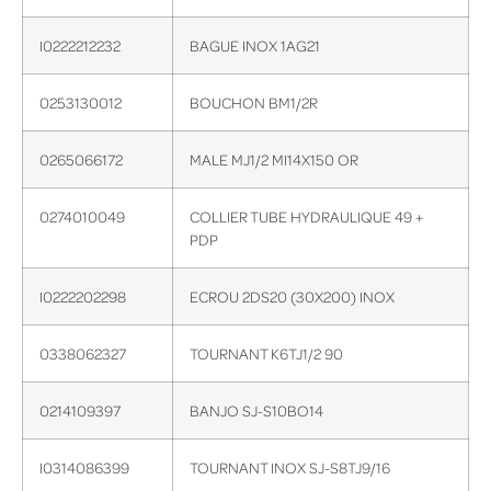
I0222212232
BAGUE INOX 1AG21
0253130012
BOUCHON BM1/2R
0265066172
MALE MJ1/2 MI14X150 OR
0274010049
COLLIER TUBE HYDRAULIQUE 49 +
PDP
I0222202298
ECROU 2DS20 (30X200) INOX
0338062327
TOURNANT K6TJ1/2 90
0214109397
BANJO SJ-S10BO14
I0314086399
TOURNANT INOX SJ-S8TJ9/16