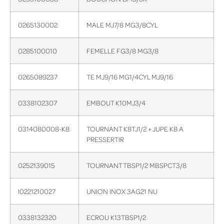
0265130002
MALE MJ7/8 MG3/8CYL
0285100010
FEMELLE FG3/8 MG3/8
0265089237
TE MJ9/16 MG1/4CYL MJ9/16
0338102307
EMBOUT K10MJ3/4
0314080008-K8
TOURNANT K8TJ1/2 + JUPE K8 A
PRESSERTIR
0252139015
TOURNANT TBSP1/2 MBSPCT3/8
I0221210027
UNION INOX 3AG21 NU
0338132320
ECROU K13TBSP1/2