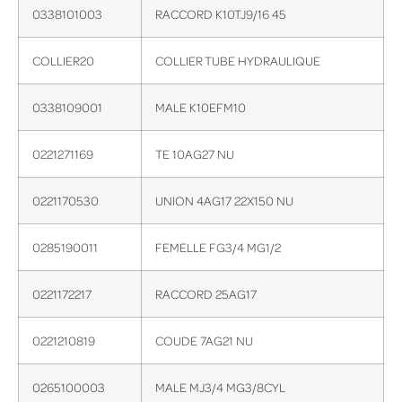
0338101003
RACCORD K10TJ9/16 45
COLLIER20
COLLIER TUBE HYDRAULIQUE
0338109001
MALE K10EFM10
0221271169
TE 10AG27 NU
0221170530
UNION 4AG17 22X150 NU
0285190011
FEMELLE FG3/4 MG1/2
0221172217
RACCORD 25AG17
0221210819
COUDE 7AG21 NU
0265100003
MALE MJ3/4 MG3/8CYL