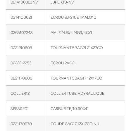
0214100323NV
JUPE K10-NV
0314100021
ECROU SJ-S10ETMALO10
0265107243
MALE MJ3/4 MG3/4CYL
0221210603
TOURNANT 5BAG21 21X27CO
0222212253
ECROU 2AG21
0221170600
TOURNANT 5BAG17 12X17CO
COLLIER12
COLLIER TUBE HDYRAULIQUE
36530201
CARBURITE/10 30X41
0221170970
COUDE 8AG17 12X17CO NU