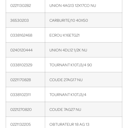
0221130282
UNION 4AG13 12X17CO NU
36530203
CARBURITE/10 40X50
0338162468
ECROU K16ETG21
0240120444
UNION 4DL12 1/2K NU
0338102329
TOURNANT K10TJ3/4 90
0221170828
COUDE 27AG17 NU
0338102311
TOURNANT K10TJ3/4
0221270820
COUDE 7AG27 NU
0221132205
OBTURATEUR 18 AG 13