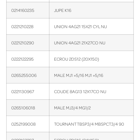
0214160235
JUPE K16
0221210228
UNION 4AG21 15X21 CYL NU
0221210290
UNION 4AG21 21X27CO NU
0222122295
ECROU 2DS12 (20X150)
0265255006
MALE MJ1 »5/16 MJ1 »5/16
0221130967
COUDE 8AG13 12X17CO NU
0265106018
MALE MJ3/4 MG1/2
0252199008
TOURNANT TBSP3/4 MBSPCT3/4 90