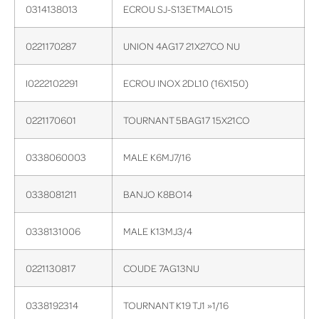
0314138013
ECROU SJ-S13ETMALO15
0221170287
UNION 4AG17 21X27CO NU
I0222102291
ECROU INOX 2DL10 (16X150)
0221170601
TOURNANT 5BAG17 15X21CO
0338060003
MALE K6MJ7/16
0338081211
BANJO K8BO14
0338131006
MALE K13MJ3/4
0221130817
COUDE 7AG13NU
0338192314
TOURNANT K19 TJ1 »1/16