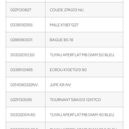
0221130827
COUDE 27AG13 NU
0338192356
MALE K19EFG27
0286180001
BAGUE BS 18
30302010.50
TUYAU APERFLAT MB DIAM 50 BLEU
0338102465
ECROU K10ETG13 90
0214080322NV
JUPE K8-NV
0221130599
TOURNANT 5BAG13 12X17CO
30302004.40
TUYAU APERFLAT MB DIAM 40 BLEU