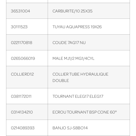
36531004
CARBURITE/10 25X35
30111523
TUYAU AQUAPRESS 19X26
0221170818
COUDE 7AG17 NU
0265066019
MALE MJ1/2 MG1/4CYL
COLLIERD12
COLLIER TUBE HYDRAULIQUE
DOUBLE
0381172011
TOURNANT ELEG17 ELEG17
0314134210
ECROU TOURNANT BSP CONE 60°
0214089393
BANJO SJ-S8BO14