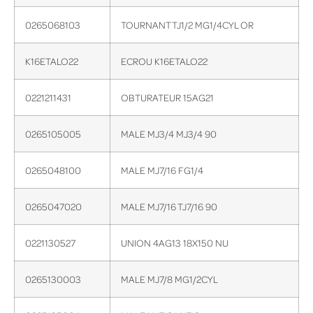
0265068103
TOURNANT TJ1/2 MG1/4CYL OR
K16ETALO22
ECROU K16ETALO22
0221211431
OBTURATEUR 15AG21
0265105005
MALE MJ3/4 MJ3/4 90
0265048100
MALE MJ7/16 FG1/4
0265047020
MALE MJ7/16 TJ7/16 90
0221130527
UNION 4AG13 18X150 NU
0265130003
MALE MJ7/8 MG1/2CYL