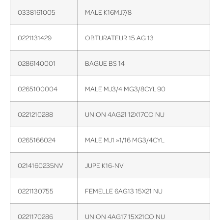
0338161005
MALE K16MJ7/8
0221131429
OBTURATEUR 15 AG 13
0286140001
BAGUE BS 14
0265100004
MALE MJ3/4 MG3/8CYL 90
0221210288
UNION 4AG21 12X17CO NU
0265166024
MALE MJ1 »1/16 MG3/4CYL
0214160235NV
JUPE K16-NV
0221130755
FEMELLE 6AG13 15X21 NU
0221170286
UNION 4AG17 15X21CO NU