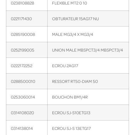
0238108828
FLEXIBLE MT2 0 10
0221171430
OBTURATEUR 15AG17 NU
0285190008
MALE MG3/4 X MG3/4
0252199005
UNION MALE MBSPCT3/4 MBSPCT3/4
0222172252
ECROU 2AG17
0288500010
RESSORT RT50-DIAM 50
0253060014
BOUCHON BM1/4R
0314108020
ECROU SJ-S10ETG13
0314138014
ECROU SJ-S 13ETG17