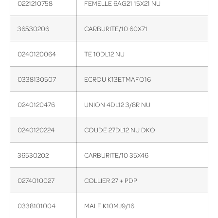
0221210758
FEMELLE 6AG21 15X21 NU
36530206
CARBURITE/10 60X71
0240120064
TE 10DL12 NU
0338130507
ECROU K13ETMAFO16
0240120476
UNION 4DL12 3/8R NU
0240120224
COUDE 27DL12 NU DKO
36530202
CARBURITE/10 35X46
0274010027
COLLIER 27 + PDP
0338101004
MALE K10MJ9/16