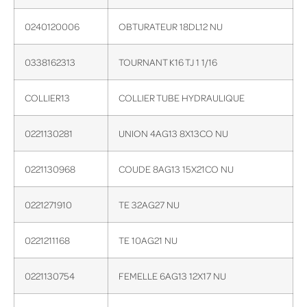
0240120006
OBTURATEUR 18DL12 NU
0338162313
TOURNANT K16 TJ 1 1/16
COLLIER13
COLLIER TUBE HYDRAULIQUE
0221130281
UNION 4AG13 8X13CO NU
0221130968
COUDE 8AG13 15X21CO NU
0221271910
TE 32AG27 NU
0221211168
TE 10AG21 NU
0221130754
FEMELLE 6AG13 12X17 NU