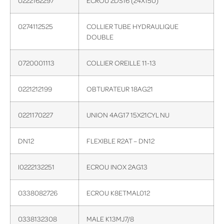
0222162297
ECROU 2DS16 (24X150)
0274112525
COLLIER TUBE HYDRAULIQUE
DOUBLE
0720001113
COLLIER OREILLE 11-13
0221212199
OBTURATEUR 18AG21
0221170227
UNION 4AG17 15X21CYL NU
DN12
FLEXIBLE R2AT – DN12
I0222132251
ECROU INOX 2AG13
0338082726
ECROU K8ETMAL012
0338132308
MALE K13MJ7/8