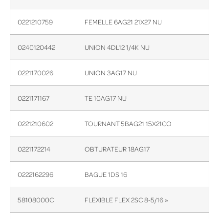
0221210759
FEMELLE 6AG21 21X27 NU
0240120442
UNION 4DL12 1/4K NU
0221170026
UNION 3AG17 NU
0221171167
TE 10AG17 NU
0221210602
TOURNANT 5BAG21 15X21CO
0221172214
OBTURATEUR 18AG17
0222162296
BAGUE 1DS 16
58108000C
FLEXIBLE FLEX 2SC 8-5/16 »