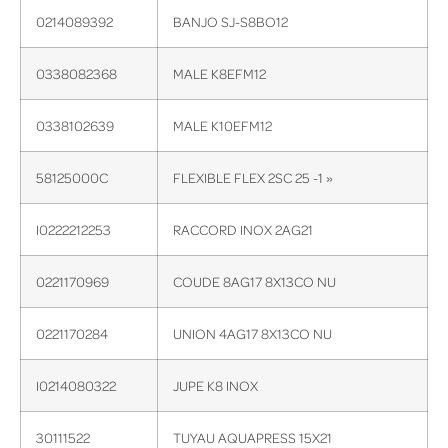
0214089392
BANJO SJ-S8BO12
0338082368
MALE K8EFM12
0338102639
MALE K10EFM12
58125000C
FLEXIBLE FLEX 2SC 25 -1 »
I0222212253
RACCORD INOX 2AG21
0221170969
COUDE 8AG17 8X13CO NU
0221170284
UNION 4AG17 8X13CO NU
I0214080322
JUPE K8 INOX
30111522
TUYAU AQUAPRESS 15X21