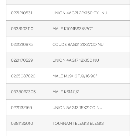
0221210531
UNION 4AG21 22X150 CYL NU
0338103110
MALE K10MBS3/8PCT
0221210975
COUDE 8AG21 21X27CO NU
0221170529
UNION 4AG17 18X150 NU
0265087020
MALE MJ9/16 TJ9/16 90°
0338062305
MALE K6MJ1/2
0221132169
UNION 5AG13 15X21CO NU
0381132010
TOURNANT ELEG13 ELEG13