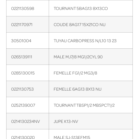
0221130598
TOURNANT 5BAG13 8X13CO
0221170971
COUDE 8AG17 15X21CO NU
30501004
TUYAU CARBOPRESS N/L10 13 23
0265139111
MALE MJ7/8 MG1/2CYL 90
0285130015
FEMELLE FG1/2 MG3/8
0221130753
FEMELLE 6AG13 8X13 NU
0252139007
TOURNANT TBSP1/2 MBSPCT1/2
0214130234NV
JUPE K13-NV
0214130020
MALE SJ-S13EFM15