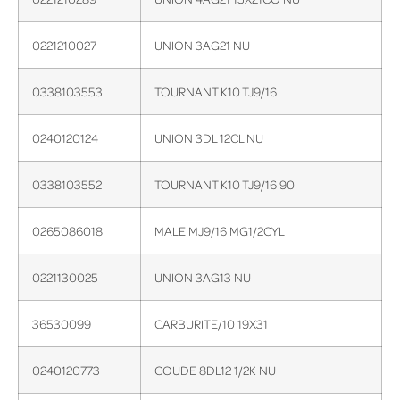
0221210027
UNION 3AG21 NU
0338103553
TOURNANT K10 TJ9/16
0240120124
UNION 3DL 12CL NU
0338103552
TOURNANT K10 TJ9/16 90
0265086018
MALE MJ9/16 MG1/2CYL
0221130025
UNION 3AG13 NU
36530099
CARBURITE/10 19X31
0240120773
COUDE 8DL12 1/2K NU