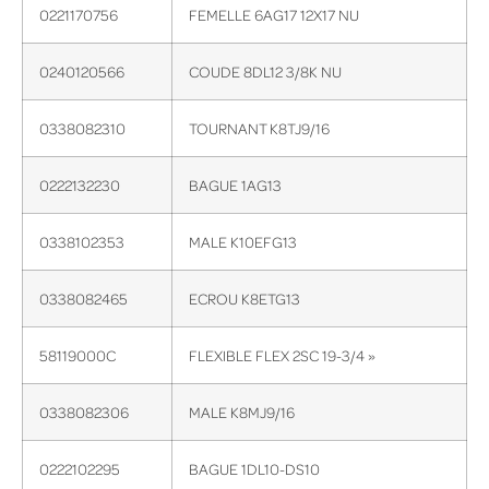
0221170756
FEMELLE 6AG17 12X17 NU
0240120566
COUDE 8DL12 3/8K NU
0338082310
TOURNANT K8TJ9/16
0222132230
BAGUE 1AG13
0338102353
MALE K10EFG13
0338082465
ECROU K8ETG13
58119000C
FLEXIBLE FLEX 2SC 19-3/4 »
0338082306
MALE K8MJ9/16
0222102295
BAGUE 1DL10-DS10