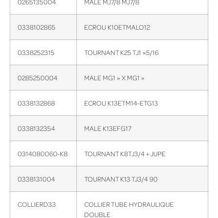
0265135004
MALE MJ7/8 MJ7/8
0338102865
ECROU K10ETMALO12
0338252315
TOURNANT K25 TJ1 »5/16
0285250004
MALE MG1 » X MG1 »
0338132868
ECROU K13ETM14-ETG13
0338132354
MALE K13EFG17
0314080060-K8
TOURNANT K8TJ3/4 + JUPE
0338131004
TOURNANT K13 TJ3/4 90
COLLIERD33
COLLIER TUBE HYDRAULIQUE
DOUBLE