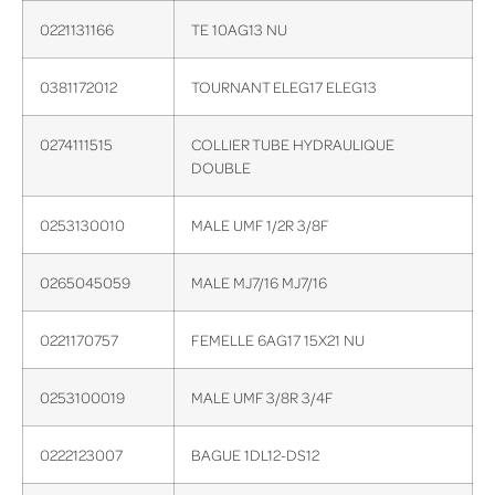
0221131166
TE 10AG13 NU
0381172012
TOURNANT ELEG17 ELEG13
0274111515
COLLIER TUBE HYDRAULIQUE
DOUBLE
0253130010
MALE UMF 1/2R 3/8F
0265045059
MALE MJ7/16 MJ7/16
0221170757
FEMELLE 6AG17 15X21 NU
0253100019
MALE UMF 3/8R 3/4F
0222123007
BAGUE 1DL12-DS12