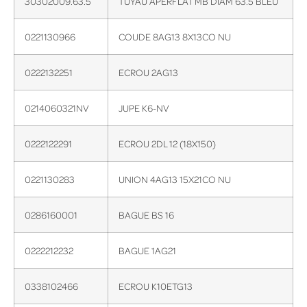
30302009.63.5
TUYAU APERFLAT MB DIAM 63.5 BLEU
0221130966
COUDE 8AG13 8X13CO NU
0222132251
ECROU 2AG13
0214060321NV
JUPE K6-NV
0222122291
ECROU 2DL 12 (18X150)
0221130283
UNION 4AG13 15X21CO NU
0286160001
BAGUE BS 16
0222212232
BAGUE 1AG21
0338102466
ECROU K10ETG13