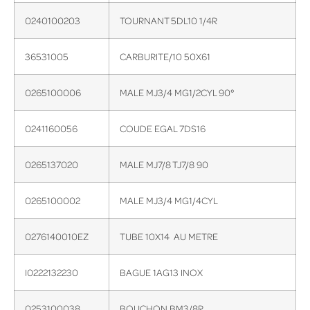
0240100203
TOURNANT 5DL10 1/4R
36531005
CARBURITE/10 50X61
0265100006
MALE MJ3/4 MG1/2CYL 90°
0241160056
COUDE EGAL 7DS16
0265137020
MALE MJ7/8 TJ7/8 90
0265100002
MALE MJ3/4 MG1/4CYL
0276140010EZ
TUBE 10X14 AU METRE
I0222132230
BAGUE 1AG13 INOX
0253100038
BOUCHON BM3/8R