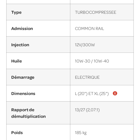
Type
TURBOCOMPRESSEE
Admission
COMMON RAIL
Injection
12V/300W
Huile
10W-30 / 10W-40
Démarrage
ELECTRIQUE
Dimensions
L (20") ET XL (25")
Rapport de
13/27 (2,07:1)
démultiplication
Poids
185 kg