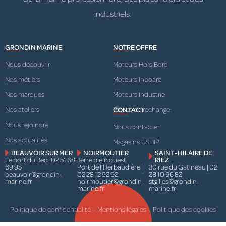
industriels.
GRONDIN MARINE
NOTRE OFFRE
Nous découvrir
Moteurs Hors Bord
Nos métiers
Moteurs Inboard
Nos marques
Moteurs Industrie
Nos ateliers
Pièces de rechange
CONTACT
Nous rejoindre
Nous contacter
Nos actualités
Magasins USHIP
BEAUVOIR SUR MER
NOIRMOUTIER
SAINT-HILAIRE DE
Le port du Bec | 02 51 68
Terre plein ouest
RIEZ
69 95
Port de l’Herbaudière |
30 rue du Gatineau | 02
beauvoir@grondin-
02 28 12 92 92
28 10 66 82
marine.fr
noirmoutier@grondin-
stgilles@grondin-
marine.fr
marine.fr
Politique de confidentialité
–
Mentions légales
–
Politique des cookies