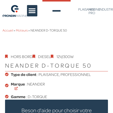
PLAISANCE
MARINE
INDUSTR
PRO
PIÈCES DE RECHANGE
CONTACT & DEVIS
Accueil
»
Moteurs
»
NEANDER D-TORQUE 50
HORS BORD
DIESEL
12V/300W
NEANDER D-TORQUE 50
Type de client
:
PLAISANCE
,
PROFESSIONNEL
Marque
: NEANDER
Gamme
:
D-TORQUE
Beson d’aide pour choisir votre