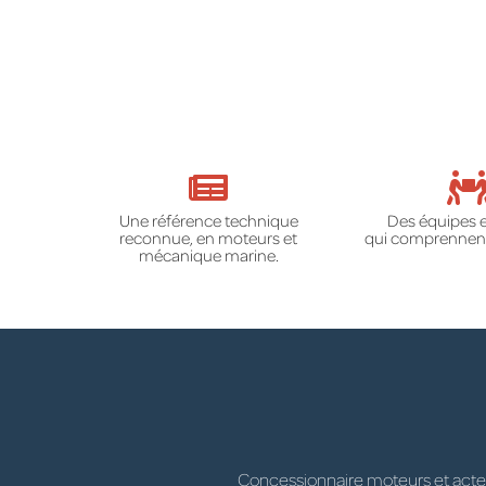
Une référence technique
Des équipes 
reconnue, en moteurs et
qui comprennent
mécanique marine.
Concessionnaire moteurs et acteur