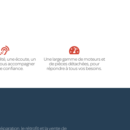
ité, une écoute, un
Une large gamme de moteurs et
 vous accompagner
de pièces détachées, pour
e confiance.
répondre à tous vos besoins.
ration, le rétrofit et la vente de