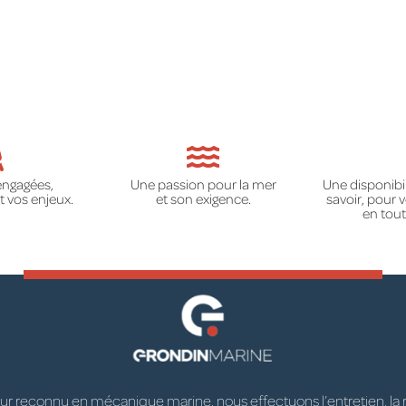
engagées,
Une passion pour la mer
Une disponibil
 vos enjeux.
et son exigence.
savoir, pour
en tout
 reconnu en mécanique marine, nous effectuons l’entretien, la répa