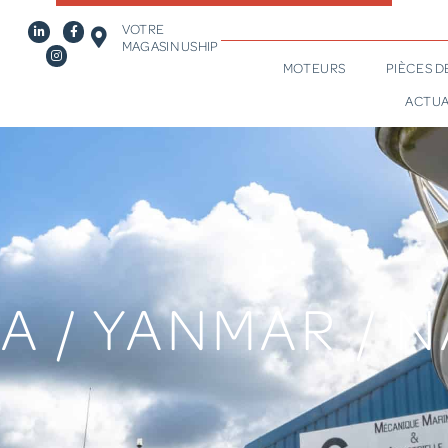
VOTRE
MAGASIN USHIP
MOTEURS
PIÈCES 
ACTUA
A / YANMAR / 