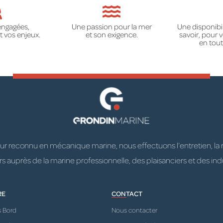
engagées,
Une passion pour la mer
Une disponibil
 vos enjeux.
et son exigence.
savoir, pour
en tout
 reconnu en mécanique marine, nous effectuons l’entretien, la répa
 auprès de la marine professionnelle, des plaisanciers et des indu
RE
CONTACT
s Bord
Nous contacter