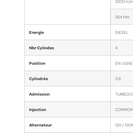
2300 tr/
354 Nm
Energie
DIESEL
Nbr Cylindes
4
Position
EN LIGNE
Cylindrée
3.6
Admission
TURBOC
Injection
COMMON 
Alternateur
12V / 120