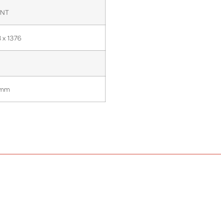
ANT
8 x 1376
 mm
DIESEL
175 CV
530 kg