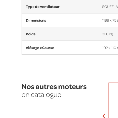
Type de ventilateur
SOUFFL
Dimensions
1199 x 75
Poids
320 kg
Alésage x Course
102 x 110
Nos autres moteurs
en catalogue