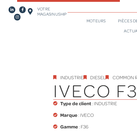
VOTRE
MAGASIN USHIP
MOTEURS
PIÈCES 
ACTUA
INDUSTRIE
DIESEL
COMMON R
IVECO F
Type de client
:
INDUSTRIE
Marque
: IVECO
Gamme
:
F36