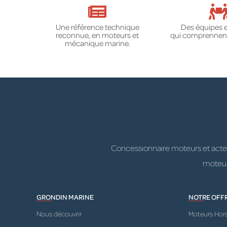
Une référence technique
Des équipes 
reconnue, en moteurs et
qui comprennent
mécanique marine.
Concessionnaire moteurs et acteur
moteurs
GRONDIN MARINE
NOTRE OFF
Nous découvrir
Moteurs Hor