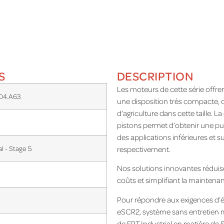
S
DESCRIPTION
Les moteurs de cette série offr
04.A63
une disposition très compacte, c
d’agriculture dans cette taille.
pistons permet d’obtenir une pu
des applications inférieures et s
al - Stage 5
respectivement.
Nos solutions innovantes réduis
coûts et simplifiant la maintena
Pour répondre aux exigences d’é
eSCR2, système sans entretien 
de FPT Industrial en matière de 