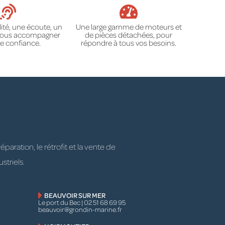
ité, une écoute, un
Une large gamme de moteurs et
 vous accompagner
de pièces détachées, pour
e confiance.
répondre à tous vos besoins.
ration, le rétrofit et la vente de
striels.
BEAUVOIR SUR MER
Le port du Bec | 02 51 68 69 95
beauvoir@grondin-marine.fr