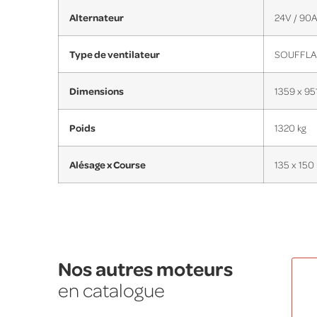
Alternateur
24V / 90
Type de ventilateur
SOUFFL
Dimensions
1359 x 951
Poids
1320 kg
Alésage x Course
135 x 15
Nos autres moteurs
en catalogue