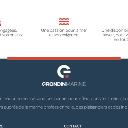
engagées,
Une passion pour la mer
Une disponibil
 vos enjeux.
et son exigence.
savoir, pour
en tout
 reconnu en mécanique marine, nous effectuons l’entretien, la répa
 auprès de la marine professionnelle, des plaisanciers et des indu
RE
CONTACT