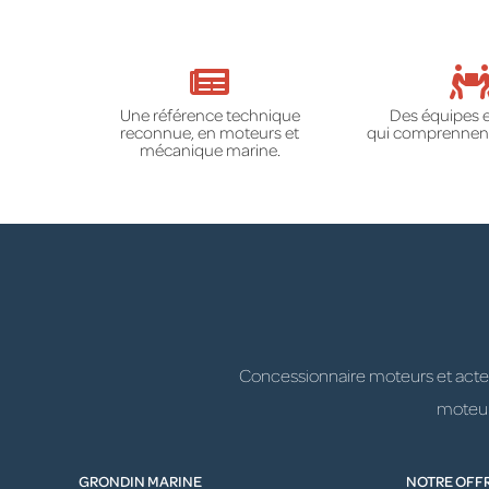
Une référence technique
Des équipes 
reconnue, en moteurs et
qui comprennent
mécanique marine.
Concessionnaire moteurs et acteur
moteurs
GRONDIN MARINE
NOTRE OFF