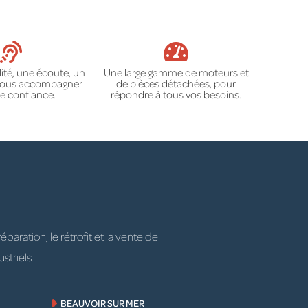
ité, une écoute, un
Une large gamme de moteurs et
 vous accompagner
de pièces détachées, pour
e confiance.
répondre à tous vos besoins.
ration, le rétrofit et la vente de
striels.
BEAUVOIR SUR MER