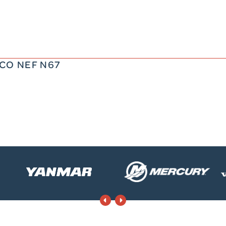
175 CV
530 kg
ECO NEF N67