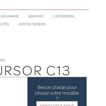
DE RECHANGE
SERVICES
L’ENTREPRISE
LITÉS
CONTACT & DEVIS
AIL
URSOR C13
Beson d’aide pour
choisir votre modèle
?
CONTACTEZ-NOUS