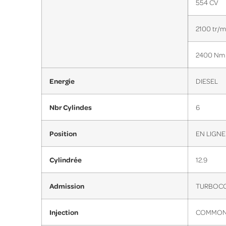
554 CV
2100 tr/m
2400 Nm
Energie
DIESEL
Nbr Cylindes
6
Position
EN LIGNE
Cylindrée
12.9
Admission
TURBOC
Injection
COMMON 