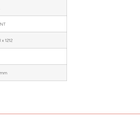
A
ANT
 x 1212
0 mm
DIESEL