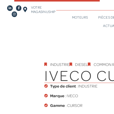
VOTRE
MAGASIN USHIP
MOTEURS
PIÈCES 
ACTUA
INDUSTRIE
DIESEL
COMMON R
IVECO C
Type de client
:
INDUSTRIE
Marque
: IVECO
Gamme
:
CURSOR