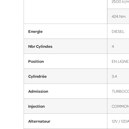
2500 tr/
424 Nm
Energie
DIESEL
Nbr Cylindes
4
Position
EN LIGNE
Cylindrée
3.4
Admission
TURBOC
Injection
COMMON 
Alternateur
12V / 120