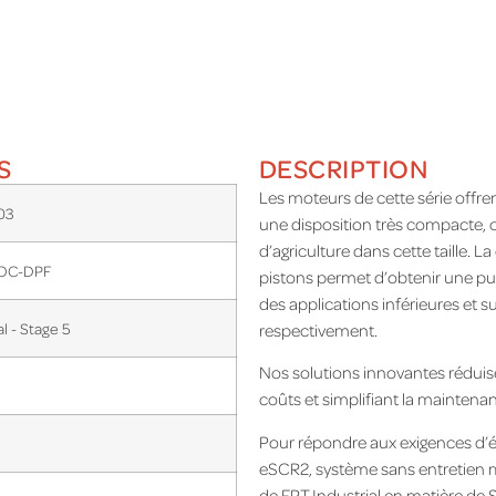
S
DESCRIPTION
Les moteurs de cette série offr
03
une disposition très compacte, c
d’agriculture dans cette taille.
OC-DPF
pistons permet d’obtenir une pu
des applications inférieures et s
al - Stage 5
respectivement.
Nos solutions innovantes réduis
coûts et simplifiant la maintena
Pour répondre aux exigences d’é
eSCR2, système sans entretien 
de FPT Industrial en matière de 