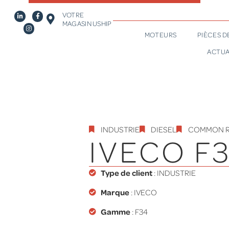
VOTRE
MAGASIN USHIP
MOTEURS
PIÈCES 
ACTUA
INDUSTRIE
DIESEL
COMMON R
IVECO F
Type de client
:
INDUSTRIE
Marque
: IVECO
Gamme
:
F34