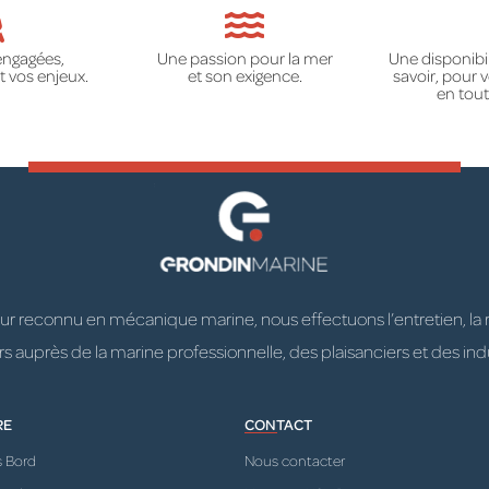
engagées,
Une passion pour la mer
Une disponibil
 vos enjeux.
et son exigence.
savoir, pour
en tout
 reconnu en mécanique marine, nous effectuons l’entretien, la répa
 auprès de la marine professionnelle, des plaisanciers et des indu
RE
CONTACT
s Bord
Nous contacter