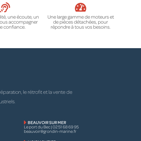
ité, une écoute, un
Une large gamme de moteurs et
 vous accompagner
de pièces détachées, pour
e confiance.
répondre à tous vos besoins.
ration, le rétrofit et la vente de
striels.
BEAUVOIR SUR MER
Le port du Bec | 02 51 68 69 95
beauvoir@grondin-marine.fr