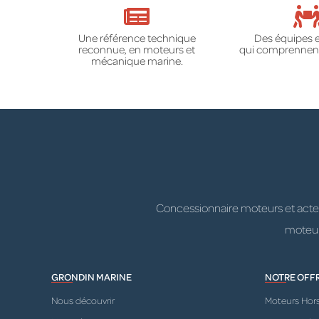
Une référence technique
Des équipes 
reconnue, en moteurs et
qui comprennent
mécanique marine.
Concessionnaire moteurs et acteur
moteurs
GRONDIN MARINE
NOTRE OFF
Nous découvrir
Moteurs Hor