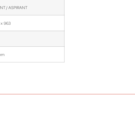
NT / ASPIRANT
 x 963
 mm
DIESEL
175 CV
530 kg