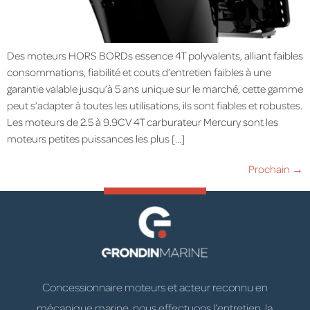
Des moteurs HORS BORDs essence 4T polyvalents, alliant faibles
consommations, fiabilité et couts d’entretien faibles à une
garantie valable jusqu’à 5 ans unique sur le marché, cette gamme
peut s’adapter à toutes les utilisations, ils sont fiables et robustes.
Les moteurs de 2.5 à 9.9CV 4T carburateur Mercury sont les
moteurs petites puissances les plus […]
Prochain
→
Concessionnaire moteurs et acteur reconnu en
mécanique marine, nous effectuons l’entretien, la