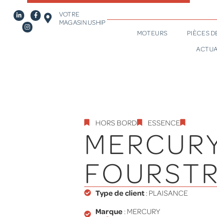
VOTRE
MAGASIN USHIP
MOTEURS
PIÈCES 
ACTUA
HORS BORD
ESSENCE
MERCUR
FOURSTR
Type de client
:
PLAISANCE
Marque
: MERCURY