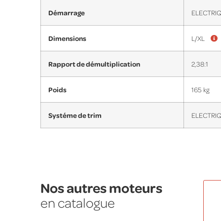
Démarrage
ELECTRI
Dimensions
L/XL
Rapport de démultiplication
2,38:1
Poids
165 kg
Systéme de trim
ELECTRI
Nos autres moteurs
en catalogue