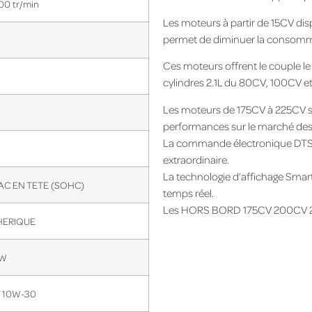
0 tr/min
Les moteurs à partir de 15CV dis
permet de diminuer la consommat
Ces moteurs offrent le couple l
cylindres 2.1L du 80CV, 100CV et
Les moteurs de 175CV à 225CV so
performances sur le marché d
La commande électronique DTS a
extraordinaire.
La technologie d’affichage Smar
AC EN TETE (SOHC)
temps réel.
Les HORS BORD 175CV 200CV 225C
ERIQUE
1W
 10W-30