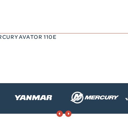
EQUIVALENT A UN 30cv CV
98.2 kg
RCURY AVATOR 110E