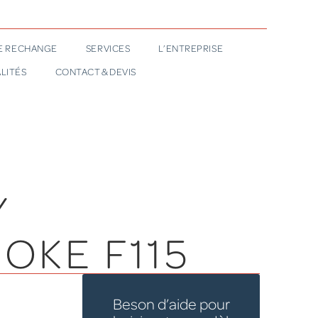
DE RECHANGE
SERVICES
L’ENTREPRISE
LITÉS
CONTACT & DEVIS
Y
OKE F115
Beson d’aide pour