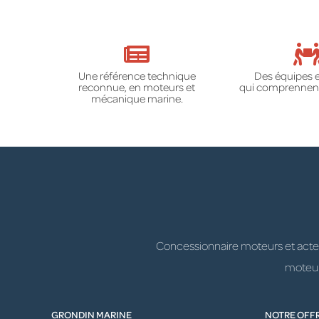
Une référence technique
Des équipes 
reconnue, en moteurs et
qui comprennent
mécanique marine.
Concessionnaire moteurs et acteur
moteurs
GRONDIN MARINE
NOTRE OFF