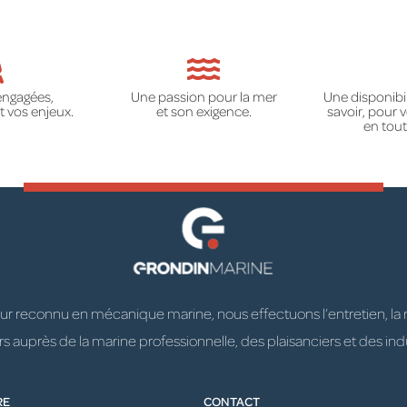
engagées,
Une passion pour la mer
Une disponibil
 vos enjeux.
et son exigence.
savoir, pour
en tout
 reconnu en mécanique marine, nous effectuons l’entretien, la répa
 auprès de la marine professionnelle, des plaisanciers et des indu
RE
CONTACT