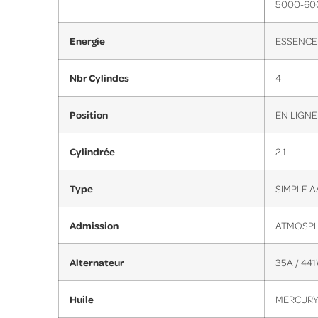
5000-600
Energie
ESSENCE
Nbr Cylindes
4
Position
EN LIGNE
Cylindrée
2.1
Type
SIMPLE A
Admission
ATMOSPH
Alternateur
35A / 44
Huile
MERCURY