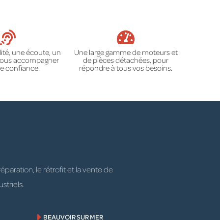
ité, une écoute, un
Une large gamme de moteurs et
 vous accompagner
de pièces détachées, pour
e confiance.
répondre à tous vos besoins.
ration, le rétrofit et la vente de
striels.
BEAUVOIR SUR MER