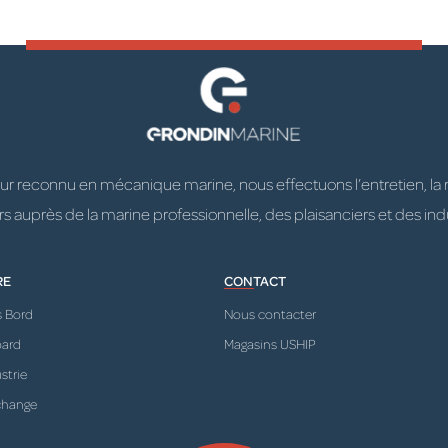
 reconnu en mécanique marine, nous effectuons l’entretien, la répa
 auprès de la marine professionnelle, des plaisanciers et des indu
RE
CONTACT
s Bord
Nous contacter
oard
Magasins USHIP
strie
change