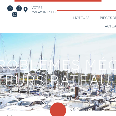
VOTRE
MAGASIN USHIP
MOTEURS
PIÈCES 
ACTUA
PROBLÈMES MÉ
TEURS BATEAU