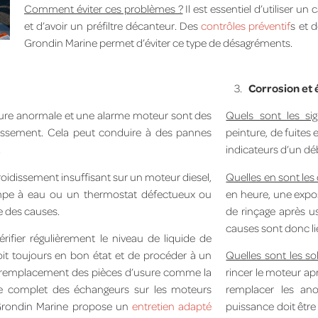
Comment éviter ces problèmes ?
Il est essentiel d’utiliser un
et d’avoir un préfiltre décanteur. Des
contrôles préventif
s et 
Grondin Marine permet d’éviter ce type de désagréments.
3.
Corrosion et 
re anormale et une alarme moteur sont des
Quels sont les si
oidissement. Cela peut conduire à des pannes
peinture, de fuites
.
indicateurs d’un dé
roidissement insuffisant sur un moteur diesel,
Quelles en sont les
mpe à eau ou un thermostat défectueux ou
en heure, une expo
 des causes.
de rinçage après u
causes sont donc li
ifier régulièrement le niveau de liquide de
oit toujours en bon état et de procéder à un
Quelles sont les so
 le remplacement des pièces d’usure comme la
rincer le moteur ap
yage complet des échangeurs sur les moteurs
remplacer les ano
 Grondin Marine propose un
entretien adapté
puissance doit être