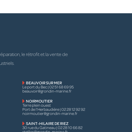
ration, le rétrofit et la vente de
striels.
BEAUVOIR SUR MER
Le port du Bec | 02 51 68 69 95
beauvoir@grondin-marine.fr
NOIRMOUTIER
Terre plein ouest
Port de l’Herbaudière | 02 28 12 92 92
noirmoutier@grondin-marine.fr
SAINT-HILAIRE DE RIEZ
30 rue du Gatineau | 02 28 10 66 82
stgilles@grondin-marine.fr