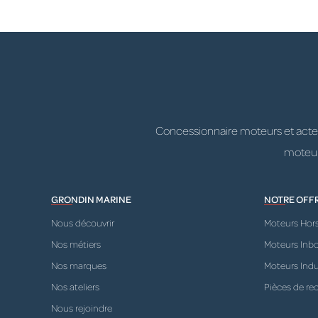
Concessionnaire moteurs et acteur
moteurs
GRONDIN MARINE
NOTRE OFF
Nous découvrir
Moteurs Hor
Nos métiers
Moteurs Inb
Nos marques
Moteurs Indu
Nos ateliers
Pièces de re
Nous rejoindre