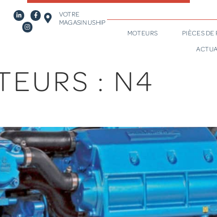
VOTRE
MAGASIN USHIP
MOTEURS
PIÈCES DE
ACTUA
TEURS :
N4