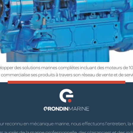
évelopper des solutions marines complètes incluant des moteurs de 1
mmercialise ses produits à travers son réseau de vente et de servic
 reconnu en mécanique marine, nous effectuons l’entretien, la répa
 auprès de la marine professionnelle, des plaisanciers et des indu